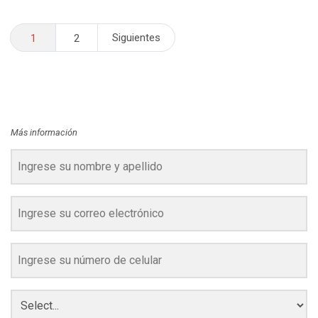
Navegación
Siguientes
1
2
de
entradas
Más información