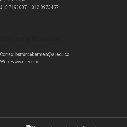
315 7193637 – 312 3973457⁣⁣
Correo y WebSite
Correo:
barrancabermeja@si.edu.co
Web:
www.si.edu.co