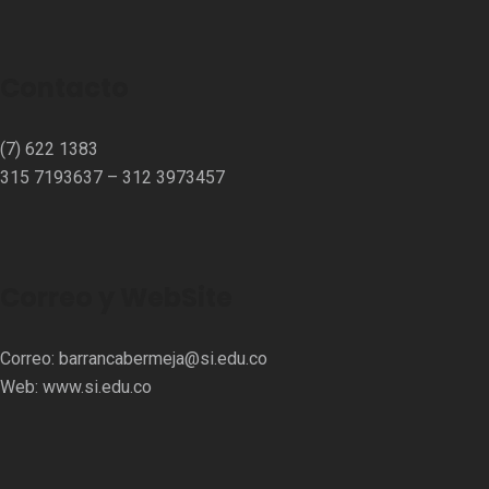
Contacto
(7) 622 1383
315 7193637 – 312 3973457⁣⁣
Correo y WebSite
Correo:
barrancabermeja@si.edu.co
Web:
www.si.edu.co