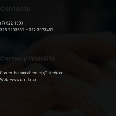
Contacto
(7) 622 1383
315 7193637 – 312 3973457⁣⁣
Correo y WebSite
Correo:
barrancabermeja@si.edu.co
Web:
www.si.edu.co