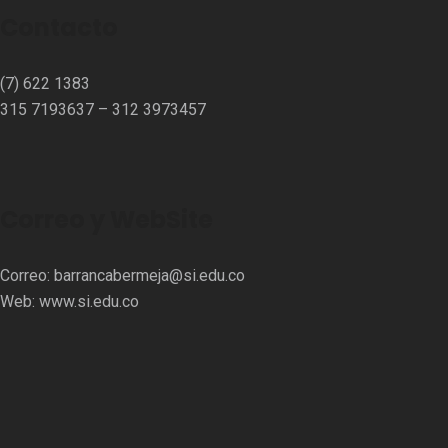
Contacto
(7) 622 1383
315 7193637 – 312 3973457⁣⁣
Correo y WebSite
Correo:
barrancabermeja@si.edu.co
Web:
www.si.edu.co