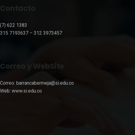
Contacto
(7) 622 1383
315 7193637 – 312 3973457⁣⁣
Correo y WebSite
Correo:
barrancabermeja@si.edu.co
Web:
www.si.edu.co