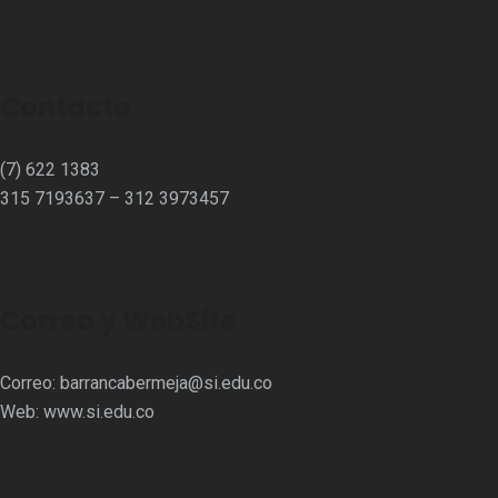
Contacto
(7) 622 1383
315 7193637 – 312 3973457⁣⁣
Correo y WebSite
Correo:
barrancabermeja@si.edu.co
Web:
www.si.edu.co