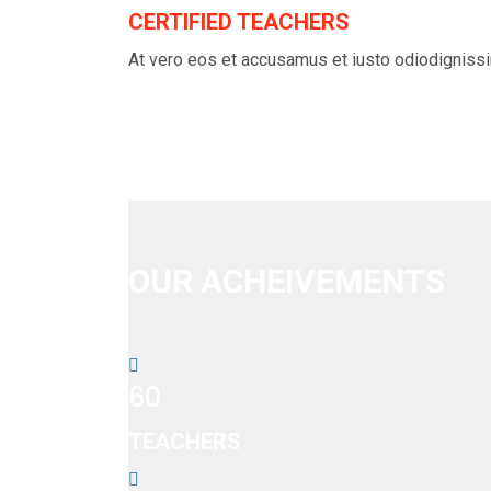
CERTIFIED TEACHERS
At vero eos et accusamus et iusto odiodignis
OUR ACHEIVEMENTS
60
TEACHERS