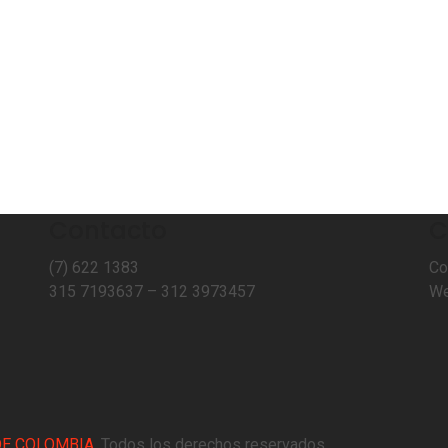
Contacto
C
(7) 622 1383
Co
315 7193637 – 312 3973457⁣⁣
W
DE COLOMBIA
. Todos los derechos reservados.