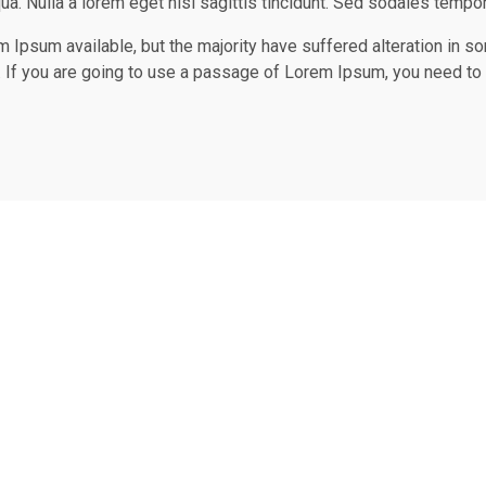
qua. Nulla a lorem eget nisi sagittis tincidunt. Sed sodales temp
 Ipsum available, but the majority have suffered alteration in s
. If you are going to use a passage of Lorem Ipsum, you need to 