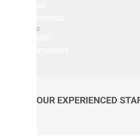
40
COURSES
900
STUDENTS
OUR EXPERIENCED STA