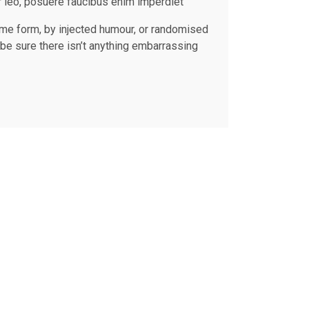
or leo, posuere faucibus enim imperdiet
ome form, by injected humour, or randomised
be sure there isn’t anything embarrassing