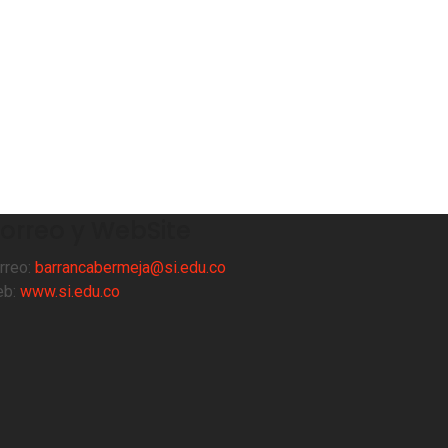
orreo y WebSite
rreo:
barrancabermeja@si.edu.co
eb:
www.si.edu.co