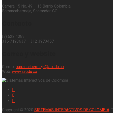
Carrera 15 No. 49 – 15 Barrio Colombia
Barrancabermeja, Santander. CO
Contacto
(7) 622 1383
315 7193637 – 312 3973457⁣⁣
Correo y WebSite
Correo:
barrancabermeja@si.edu.co
Web:
www.si.edu.co
Copyright © 2020
SISTEMAS INTERACTIVOS DE COLOMBIA
. 