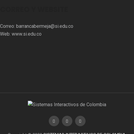
CORREO Y WEBSITE
Correo:
barrancabermeja@si.edu.co
Web:
www.si.edu.co