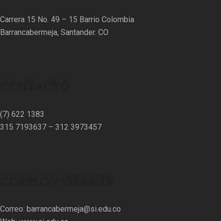
Carrera 15 No. 49 – 15 Barrio Colombia
Barrancabermeja, Santander. CO
CONTACTO
(7) 622 1383
315 7193637 – 312 3973457⁣⁣
CORREO Y WEBSITE
Correo:
barrancabermeja@si.edu.co