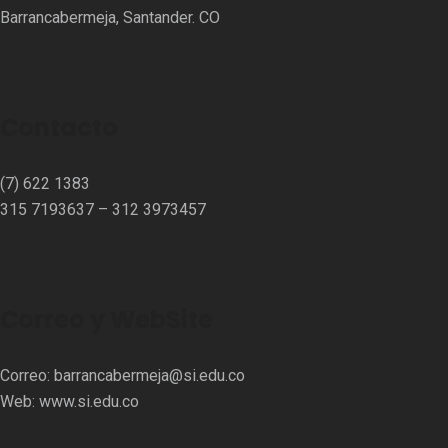
Barrancabermeja, Santander. CO
Contacto
(7) 622 1383
315 7193637 – 312 3973457⁣⁣
Correo y WebSite
Correo:
barrancabermeja@si.edu.co
Web:
www.si.edu.co