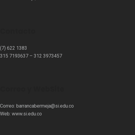
Contacto
(7) 622 1383
315 7193637 – 312 3973457⁣⁣
Correo y WebSite
Correo:
barrancabermeja@si.edu.co
Web:
www.si.edu.co