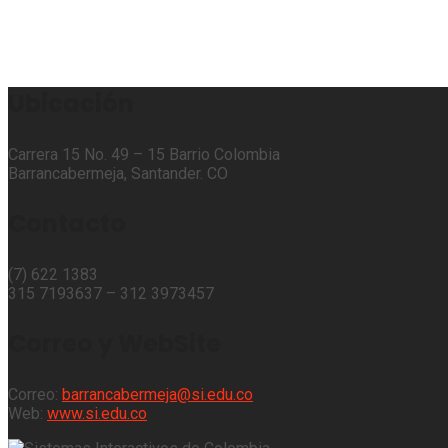
Ubicación
Carrera 15 No. 49 – 15 Barrio Colombia
Barrancabermeja, Santander. CO
Contacto
(7) 622 1383
315 7193637 – 312 3973457⁣⁣
Correo y WebSite
Correo:
barrancabermeja@si.edu.co
Web:
www.si.edu.co