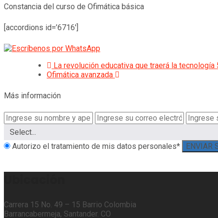
Constancia del curso de Ofimática básica
[accordions id=’6716′]
La revolución educativa que traerá la tecnología
Ofimática avanzada
Más información
Autorizo el tratamiento de mis datos personales*
ENVIAR 
Ubicación
Carrera 15 No. 49 – 15 Barrio Colombia
Barrancabermeja, Santander. CO