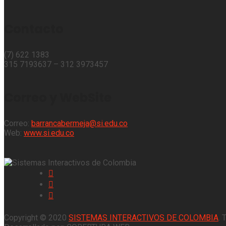
Contacto
(7) 622 1383
315 7193637 – 312 3973457⁣⁣
Correo y WebSite
Correo:
barrancabermeja@si.edu.co
Web:
www.si.edu.co
Copyright © 2020
SISTEMAS INTERACTIVOS DE COLOMBIA
. 