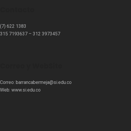
Contacto
(7) 622 1383
315 7193637 – 312 3973457⁣⁣
Correo y WebSite
Correo:
barrancabermeja@si.edu.co
Web:
www.si.edu.co