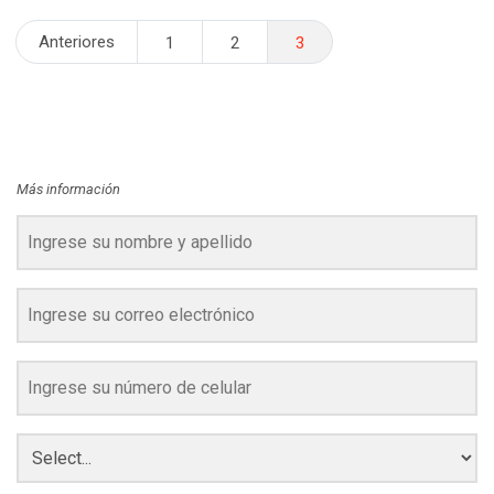
Navegación
Anteriores
1
2
3
de
entradas
Más información