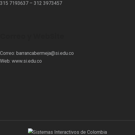
315 7193637 – 312 3973457⁣⁣
Correo y WebSite
Correo:
barrancabermeja@si.edu.co
Web:
www.si.edu.co